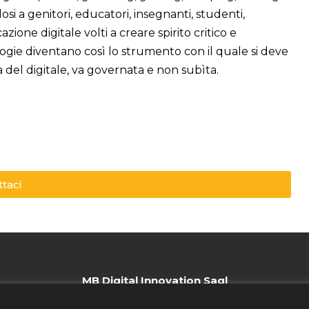
si a genitori, educatori, insegnanti, studenti,
ione digitale volti a creare spirito critico e
ogie diventano così lo strumento con il quale si deve
del digitale, va governata e non subìta.
taci
MB Digital Innovation Sagl
Via Favre, 3 - CH - 6830 Chiasso.