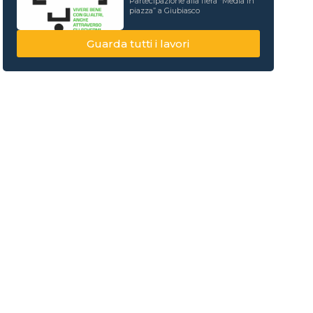
Partecipazione alla fiera “Media in
piazza” a Giubiasco
Guarda tutti i lavori