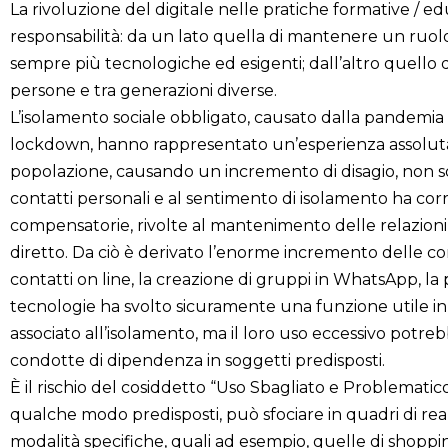
La rivoluzione del digitale nelle pratiche formative / e
responsabilità: da un lato quella di mantenere un ruolo
sempre più tecnologiche ed esigenti; dall’altro quello d
persone e tra generazioni diverse.
L’isolamento sociale obbligato, causato dalla pandemia 
lockdown, hanno rappresentato un’esperienza assolut
popolazione, causando un incremento di disagio, non so
contatti personali e al sentimento di isolamento ha corri
compensatorie, rivolte al mantenimento delle relazioni con
diretto. Da ciò è derivato l’enorme incremento delle co
contatti on line, la creazione di gruppi in WhatsApp, la 
tecnologie ha svolto sicuramente una funzione utile in 
associato all’isolamento, ma il loro uso eccessivo potre
condotte di dipendenza in soggetti predisposti.
È il rischio del cosiddetto “Uso Sbagliato e Problematico
qualche modo predisposti, può sfociare in quadri di 
modalità specifiche, quali ad esempio, quelle di shopp