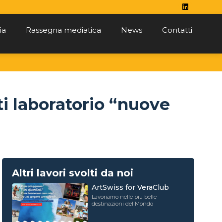
ia
Rassegna mediatica
News
Contatti
ti laboratorio “nuove
Altri lavori svolti da noi
ArtSwiss for VeraClub
Lavoriamo nelle più belle
destinazioni del Mondo