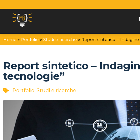
Vai al contenuto
Home
»
Portfolio
»
Studi e ricerche
»
Report sintetico – Indagine 
Report sintetico – Indagin
tecnologie”
Portfolio
,
Studi e ricerche