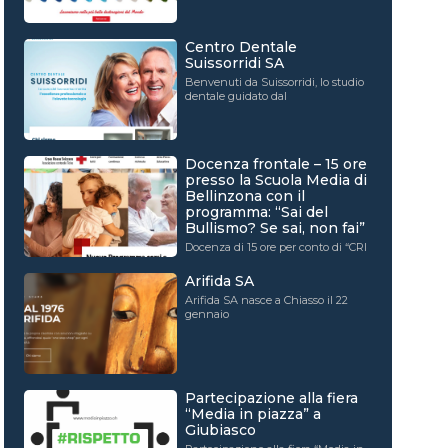
Centro Dentale
Suissorridi SA
Benvenuti da Suissorridi, lo studio
dentale guidato dal
Docenza frontale – 15 ore
presso la Scuola Media di
Bellinzona con il
programma: “Sai del
Bullismo? Se sai, non fai”
Docenza di 15 ore per conto di “CRI
Arifida SA
Arifida SA nasce a Chiasso il 22
gennaio
Partecipazione alla fiera
“Media in piazza” a
Giubiasco