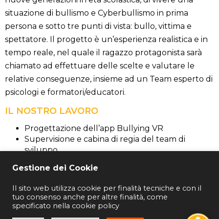
situazione di bullismo e Cyberbullismo in prima
persona e sotto tre punti di vista: bullo, vittima e
spettatore. Il progetto è un’esperienza realistica e in
tempo reale, nel quale il ragazzo protagonista sarà
chiamato ad effettuare delle scelte e valutare le
relative conseguenze, insieme ad un Team esperto di
psicologi e formatori/educatori.
IL NOSTRO LAVORO
Progettazione dell’app Bullying VR
Supervisione e cabina di regia del team di
sviluppo
Gestione dei Cookie
Il sito web utilizza cookie per finalità tecniche e con il
tuo consenso anche per altre finalità, come
MB Digital Innovation Sagl
specificato nella cookie policy
Via Favre, 3 - CH - 6830 Chiasso.
IDI: CHE-253.559.560; CHE-253.559.560 IVA