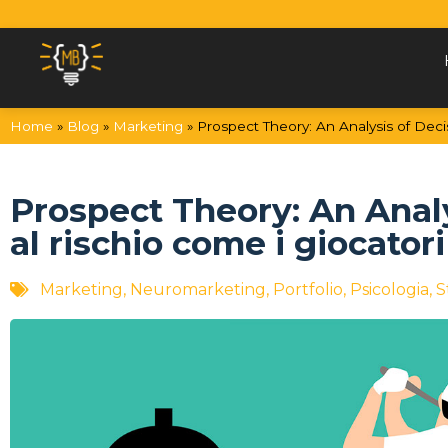
Vai al contenuto
Home
»
Blog
»
Marketing
»
Prospect Theory: An Analysis of Decisi
Prospect Theory: An Analy
al rischio come i giocatori
Marketing
,
Neuromarketing
,
Portfolio
,
Psicologia
,
S