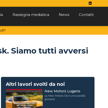
ia
Rassegna mediatica
News
Contatti
olf?
k. Siamo tutti avversi
Altri lavori svolti da noi
New Motors Lugano
La New Motors SA è una società
giovane