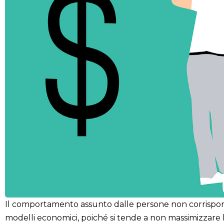
Il comportamento assunto dalle persone non corrispond
modelli economici, poiché si tende a non massimizzare l’