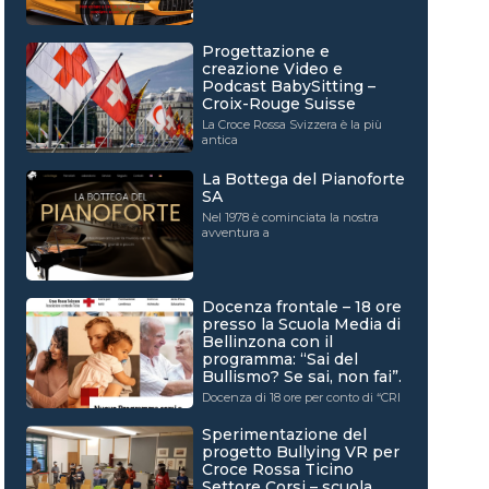
Progettazione e
creazione Video e
Podcast BabySitting –
Croix-Rouge Suisse
La Croce Rossa Svizzera è la più
antica
La Bottega del Pianoforte
SA
Nel 1978 è cominciata la nostra
avventura a
Docenza frontale – 18 ore
presso la Scuola Media di
Bellinzona con il
programma: “Sai del
Bullismo? Se sai, non fai”.
Docenza di 18 ore per conto di “CRI
Sperimentazione del
progetto Bullying VR per
Croce Rossa Ticino
Settore Corsi – scuola