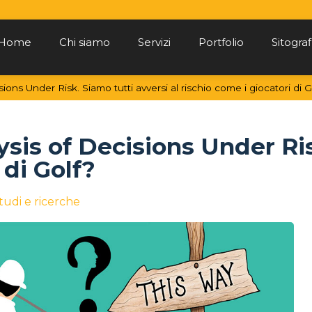
Home
Chi siamo
Servizi
Portfolio
Sitograf
ons Under Risk. Siamo tutti avversi al rischio come i giocatori di G
sis of Decisions Under Ris
 di Golf?
tudi e ricerche