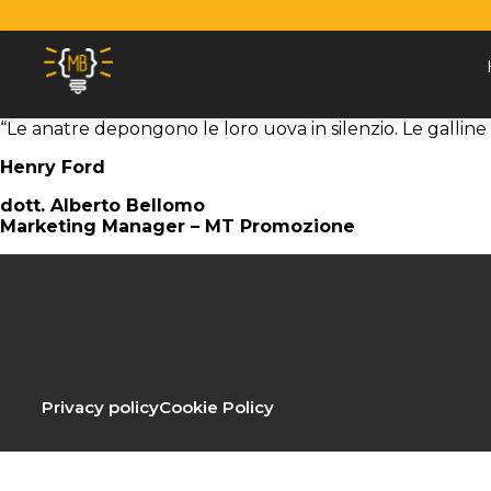
Vai al contenuto
Skip to content
“Le anatre depongono le loro uova in silenzio. Le galli
Henry Ford
dott. Alberto Bellomo
Marketing Manager – MT Promozione
Privacy policy
Cookie Policy