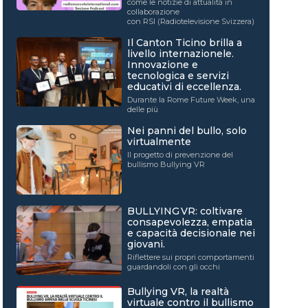
come le notizie di attualità in
collaborazione
con RSI (Radiotelevisione Svizzera)
Il Canton Ticino brilla a
livello internazionele.
Innovazione e
tecnologica e servizi
educativi di eccellenza.
Durante la Rome Future Week, una
delle più
Nei panni del bullo, solo
virtualmente
Il progetto di prevenzione del
bullismo Bullying VR
BULLYING VR: coltivare
consapevolezza, empatia
e capacità decisionale nei
giovani.
Riflettere sui propri comportamenti
guardandoli con gli occhi
Bullying VR, la realtà
virtuale contro il bullismo