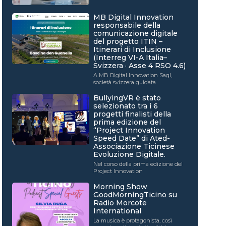
MB Digital Innovation
responsabile della
comunicazione digitale
del progetto ITIN –
Itinerari di Inclusione
(Interreg VI-A Italia–
Svizzera · Asse 4 RSO 4.6)
A MB Digital Innovation Sagl,
società svizzera guidata
BullyingVR è stato
selezionato tra i 6
progetti finalisti della
prima edizione del
“Project Innovation
Speed Date” di Ated-
Associazione Ticinese
Evoluzione Digitale.
Nel corso della prima edizione del
Project Innovation
Morning Show
GoodMorningTicino su
Radio Morcote
International
La musica è protagonista, così